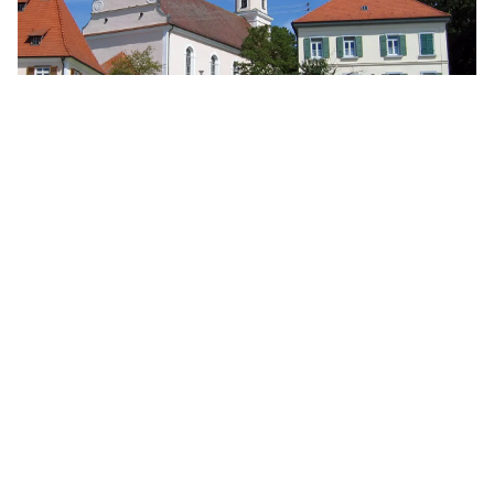
Gemeinde Grundsheim
Grundsheim ist eine ländlich strukturierte
Wohngemeinde mit einer lebendigen Architektur
und interessanten Bauwerken. Der von
landwirtschaftlichen Betrieben geprägte Ort wird
mit einer Getreide- und Kunstmühle sowie einem