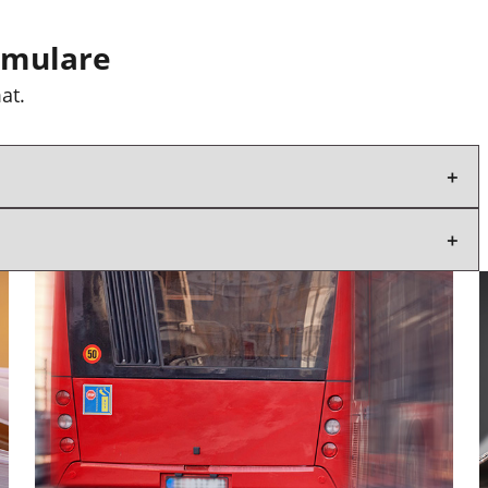
rmulare
at.